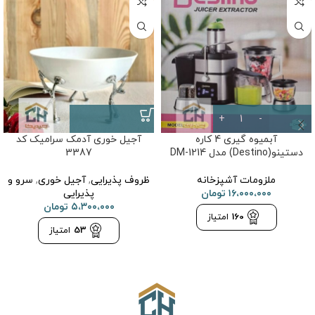
آبمیوه گیری 4 کاره
آجیل خوری آدمک سرامیک کد
دستینو(Destino) مدل DM-1214
3387
ملزومات آشپزخانه
ظروف پذیرایی
,
آجیل خوری
,
سرو و
۱۶،۰۰۰،۰۰۰
تومان
پذیرایی
۵،۳۰۰،۰۰۰
تومان
160
امتیاز
53
امتیاز