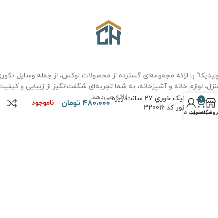
یدیکا” با ارائه مجموعه‌ای گسترده از محصولات لوکس، از جمله وسایل دکور
نزل، لوازم خانه و آشپزخانه، به شما تجربه‌ای شگفت‌انگیز از زیبایی و کیفیت
ارائه می‌دهد.
کيک خوري 27 سانت زيره
0
۴۸۰،۰۰۰
تومان
ناموجود
بلور کد 320016
روشگاه
سبد خرید
حساب من
درباره ما
سوالات متداول
حریم خصوصی
قوانین و مقررات
نحوه خرید
تماس با ما
حقوق تمامی مطالب و تصاویر برای
فروشگاه چیدیکا
محفوظ است. طراحی و
پیاده سازی توسط
کیاس