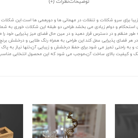
توضیحات
نظرات (0)
رح مارینا مدل 3210228 یک انتخاب لوکس و زیبا برای سرو شکلات و تنقلات در مهمانی ‌ها و دوره
بالا ساخته شده که به آن استحکام و دوام زیادی می ‌بخشد.طراحی دو طبقه این شکلات ‌خ
ه ‌طور منظم و در دسترس قرار دهید و در عین حال فضای میز پذیرایی خود را م
ی در هر فضای پذیرایی عمل کند.این طراحی به همراه رنگ طلایی و درخشش بر
و ضد زنگ است و به‌ راحتی تمیز می ‌شود.برای حفظ درخشش و زیبایی آن،تنها نیاز به
 شیک و کیفیت بالای ساخت آن،موجب می ‌شود که این محصول انتخابی مناسب 