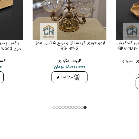
وری چوب و برنج 3 تایی گلدکیش
اردو خوری کریستال و برنج 5 تایی مدل
باکس پذیر
RS-013-G
طرح butterfly wood مدل GK829824
ی
,
سرو و
ظروف دکوری
اکس
۱۸،۰۰۰،۰۰۰
تومان
۰
180
امتیاز
سوالات متداول
قوانین و مقررات