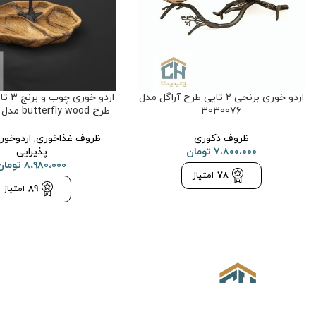
اردو خوری برنجی 2 تایی طرح آراگل مدل
اردو خ
3030076
طرح butterfly wood مدل GK829820
ظروف دکوری
ظروف غذاخوری
,
اردوخور
۷،۸۰۰،۰۰۰
تومان
پذیرایی
۸،۹۸۰،۰۰۰
تومان
78
امتیاز
89
امتیاز
درباره ما
حریم خصوصی