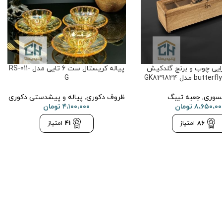
ایی چوب و برنج گلدکیش
پیاله کریستال ست 6 تایی مدل RS-011-
G
سوری
,
جعبه تیبگ
ظروف دکوری
,
پیاله و پیشدستی دکوری
۸،۶۵۰،۰۰
تومان
۴،۱۰۰،۰۰۰
تومان
86
امتیاز
41
امتیاز