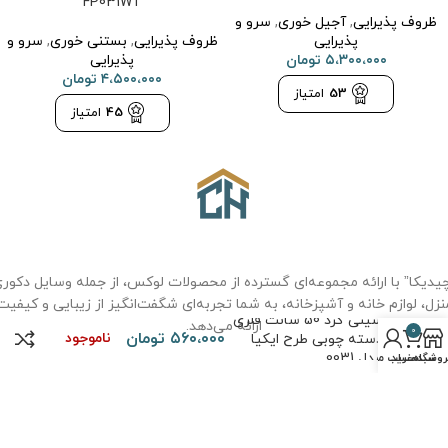
FP031WT
ظروف پذیرایی
,
آجیل خوری
,
سرو و
پذیرایی
ظروف پذیرایی
,
بستنی خوری
,
سرو و
۵،۳۰۰،۰۰۰
تومان
پذیرایی
۴،۵۰۰،۰۰۰
تومان
53
امتیاز
45
امتیاز
یدیکا” با ارائه مجموعه‌ای گسترده از محصولات لوکس، از جمله وسایل دکور
نزل، لوازم خانه و آشپزخانه، به شما تجربه‌ای شگفت‌انگیز از زیبایی و کیفیت
سینی گرد 50 سانت فلزی
ارائه می‌دهد.
0
۵۶۰،۰۰۰
تومان
ناموجود
دسته چوبی طرح ایکیا
مدل 0031
روشگاه
سبد خرید
حساب من
درباره ما
سوالات متداول
حریم خصوصی
قوانین و مقررات
نحوه خرید
تماس با ما