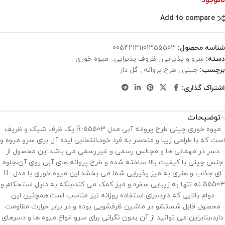
ناموجود
Add to compare
شناسه محصول:
00542141101355503
دسته:
سرو و پذیرایی
,
ظروف پذیرایی
,
میوه خوری
برچسب:
چینی
,
طرح پروانه
,
گل دار
اشتراک گذاری:
توضیحات
میوه خوری چینی طرح پروانه آبی مدل R-55503 یک ظرف شیک و ظریف
است که با طراحی زیبا و منحصر به فرد خود،انتخابی ایده‌ آل برای سرو میوه و
دسر در مهمانی ‌ها و مجالس رسمی و غیررسمی می ‌باشد.این محصول از
جنس چینی با کیفیت بالا ساخته شده و طرح پروانه ‌های آبی روی آن،جلوه
‌ای جذاب و هنری به میز پذیرایی شما می ‌بخشد.این میوه خوری با مدل R-
55503 نه تنها به زیبایی سفره و میز کمک می ‌کند،بلکه به دلیل استحکام و
دوام بالایی که دارد،برای استفاده روزانه نیز مناسب است.همچنین این
محصول قابل شستشو در ماشین ظرفشویی بوده و در برابر حرارت مقاومت
دارد،بنابراین می‌ توانید از آن بدون نگرانی برای سرو انواع میوه ‌ها و دسرهای