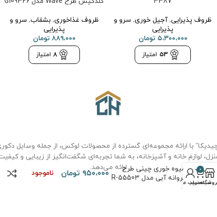
3387
گلدکیش طرح Wave مدل G109326
ظروف پذیرایی
,
آجیل خوری
,
سرو و
ظروف غذاخوری
,
بشقاب
,
سرو و
پذیرایی
پذیرایی
۵،۳۰۰،۰۰۰
تومان
۸۸۹،۰۰۰
تومان
53
امتیاز
8
امتیاز
یدیکا” با ارائه مجموعه‌ای گسترده از محصولات لوکس، از جمله وسایل دکور
نزل، لوازم خانه و آشپزخانه، به شما تجربه‌ای شگفت‌انگیز از زیبایی و کیفیت
ارائه می‌دهد.
میوه خوری چینی طرح
0
۹۵۰،۰۰۰
تومان
ناموجود
پروانه آبی مدل R-55503
روشگاه
سبد خرید
حساب من
درباره ما
سوالات متداول
حریم خصوصی
قوانین و مقررات