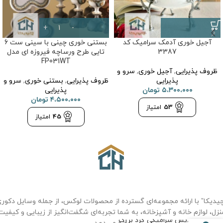
آجیل خوری آدمک سرامیک کد
بستنی خوری چینی با سینی ست 6
3387
تایی طرح ورساچه فیروزه ای مدل
FP031WT
ظروف پذیرایی
,
آجیل خوری
,
سرو و
پذیرایی
ظروف پذیرایی
,
بستنی خوری
,
سرو و
۵،۳۰۰،۰۰۰
تومان
پذیرایی
۴،۵۰۰،۰۰۰
تومان
53
امتیاز
45
امتیاز
یدیکا” با ارائه مجموعه‌ای گسترده از محصولات لوکس، از جمله وسایل دکور
نزل، لوازم خانه و آشپزخانه، به شما تجربه‌ای شگفت‌انگیز از زیبایی و کیفیت
دیس سرامیکی گرد بزرگ