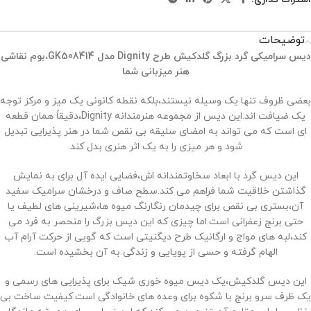
توضیحات
دیس سرامیکی گرد بزرگ گلدکیش طرح
Dignity
مدل
GK508414
،بوم نقاشی
هنر میزبانی شما
بعضی ظروف تنها یک وسیله نیستند،بلکه نقطه کانونی یک میز و مرکز توجه
یک ضیافت‌ اند.این دیس از مجموعه هنرمندانه Dignity،دقیقاً همان قطعه
‌ای است که می ‌تواند به امضای سلیقه بی ‌نقص شما در هنر پذیرایی تبدیل
شود و هر میزی را به یک اثر هنری بدل کند.
این دیس گرد با ابعاد سخاوتمندانه ‌اش،فضایی ایده‌ آل برای به نمایش
گذاشتن خلاقیت شما فراهم می ‌کند.سطح صاف و درخشان سرامیک سفید
آن،بستری بی ‌نقص برای چیدمان رنگارنگ میوه ‌ها،شیرینی ‌های لطیف یا
حتی برنج زعفرانی است.اما چیزی که این دیس بزرگ را منحصر به ‌فرد می‌
کند،لبه ‌های مواج و ارگانیک طرح دیگنیتی است که گویی از حرکت آرام آب
الهام گرفته و حسی از پویایی و زندگی به آن بخشیده است.
این دیس گلدکیش،یک دیس میوه خوری شیک برای پذیرایی ‌های رسمی و
یک ظرف سرو برنج با شکوه برای وعده ‌های خانوادگی است.کیفیت ساخت بی‌