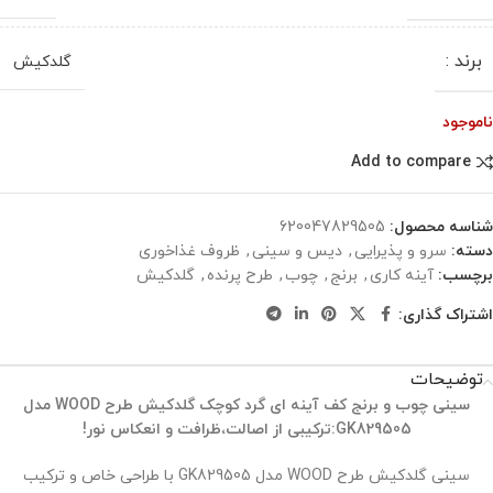
برند :
گلدکیش
ناموجود
Add to compare
شناسه محصول:
620047829505
دسته:
سرو و پذیرایی
,
دیس و سینی
,
ظروف غذاخوری
برچسب:
آینه کاری
,
برنج
,
چوب
,
طرح پرنده
,
گلدکیش
اشتراک گذاری:
توضیحات
سینی چوب و برنج کف آینه ای گرد کوچک گلدکیش طرح
WOOD
مدل
GK829505
:ترکیبی از اصالت،ظرافت و انعکاس نور!
سینی گلدکیش طرح WOOD مدل GK829505 با طراحی خاص و ترکیب