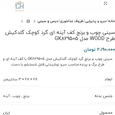
برای بزرگنمایی کلیک کنید
خانه
سرو و پذیرایی
ظروف غذاخوری
دیس و سینی
سینی چوب و برنج کف آینه ای گرد کوچک گلدکیش
طرح WOOD مدل GK829505
۲،۱۹۰،۰۰۰
تومان
سینی چوب و برنج گرد کوچک گلدکیش مدل GK829505 با کف آینه ای و
طرح برگ و پرنده.مناسب سرو نوشیدنی.قابل شستشو با دست.
ابعاد
28 × 28 × 3 سانتیمتر
جنس بدنه :
برنج
,
چوب
,
آینه
محصول :
ایران