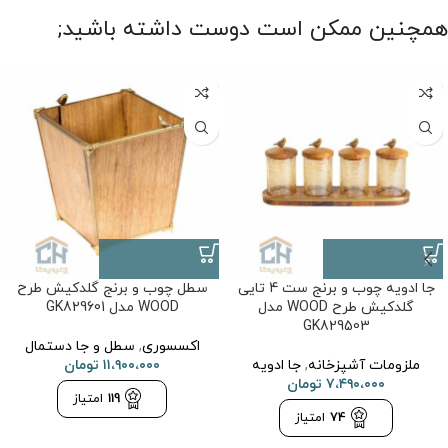
همچنین ممکن است دوست داشته باشید;
جا ادویه چوب و برنج ست 4 تایی
سطل چوب و برنج گلدکیش طرح
گلدکیش طرح WOOD مدل
WOOD مدل GK829601
GK829503
اکسسوری
,
سطل و جا دستمال
ملزومات آشپزخانه
,
جا ادویه
۱۱،۹۰۰،۰۰۰
تومان
۷،۴۹۰،۰۰۰
تومان
119
امتیاز
74
امتیاز