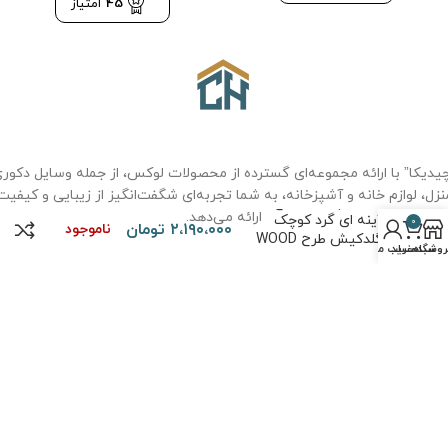
45
امتیاز
یدیکا” با ارائه مجموعه‌ای گسترده از محصولات لوکس، از جمله وسایل دکور
نزل، لوازم خانه و آشپزخانه، به شما تجربه‌ای شگفت‌انگیز از زیبایی و کیفیت
سینی چوب و برنج کف
ارائه می‌دهد.
آینه ای گرد کوچک
0
۲،۱۹۰،۰۰۰
تومان
ناموجود
گلدکیش طرح WOOD
روشگاه
سبد خرید
حساب من
مدل GK829505
درباره ما
سوالات متداول
حریم خصوصی
قوانین و مقررات
نحوه خرید
تماس با ما
حقوق تمامی مطالب و تصاویر برای
فروشگاه چیدیکا
محفوظ است. طراحی و
پیاده سازی توسط
کیاس