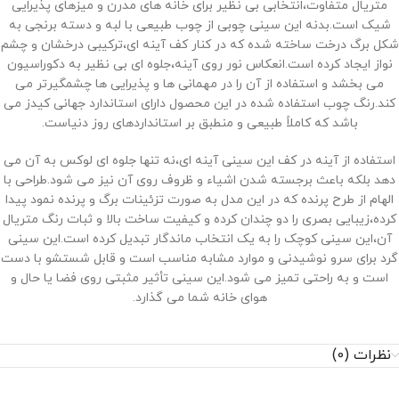
متریال متفاوت،انتخابی بی‌ نظیر برای خانه‌ های مدرن و میزهای پذیرایی
شیک است.بدنه این سینی چوبی از چوب طبیعی با لبه و دسته برنجی به
شکل برگ درخت ساخته شده که در کنار کف آینه ‌ای،ترکیبی درخشان و چشم‌
نواز ایجاد کرده است.انعکاس نور روی آینه،جلوه ‌ای بی‌ نظیر به دکوراسیون
می ‌بخشد و استفاده از آن را در مهمانی ‌ها و پذیرایی ‌ها چشمگیرتر می‌
کند.رنگ چوب استفاده شده در این محصول دارای استاندارد جهانی کیدز می
‌باشد که کاملاً طبیعی و منطبق بر استانداردهای روز دنیاست.
استفاده از آینه در کف این سینی آینه ای،نه تنها جلوه‌ ای لوکس به آن می
‌دهد بلکه باعث برجسته شدن اشیاء و ظروف روی آن نیز می ‌شود.طراحی با
الهام از طرح پرنده که در این مدل به صورت تزئینات برگ و پرنده نمود پیدا
کرده،زیبایی بصری را دو چندان کرده و کیفیت ساخت بالا و ثبات رنگ متریال
آن،این سینی کوچک را به یک انتخاب ماندگار تبدیل کرده است.این سینی
گرد برای سرو نوشیدنی و موارد مشابه مناسب است و قابل شستشو با دست
است و به راحتی تمیز می ‌شود.این سینی تأثیر مثبتی روی فضا یا حال و
هوای خانه شما می ‌گذارد.
نظرات (0)