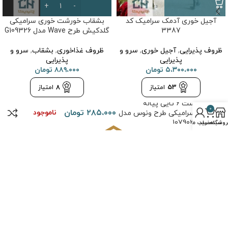
آجیل خوری آدمک سرامیک کد
بشقاب خورشت خوری سرامیکی
3387
گلدکیش طرح Wave مدل G109326
ظروف پذیرایی
,
آجیل خوری
,
سرو و
ظروف غذاخوری
,
بشقاب
,
سرو و
پذیرایی
پذیرایی
۵،۳۰۰،۰۰۰
تومان
۸۸۹،۰۰۰
تومان
53
امتیاز
8
امتیاز
ست 6 تایی پیاله
0
۲۸۵،۰۰۰
تومان
ناموجود
سرامیکی طرح ونوس مدل
107903
روشگاه
سبد خرید
حساب من
یدیکا” با ارائه مجموعه‌ای گسترده از محصولات لوکس، از جمله وسایل دکور
نزل، لوازم خانه و آشپزخانه، به شما تجربه‌ای شگفت‌انگیز از زیبایی و کیفیت
ارائه می‌دهد.