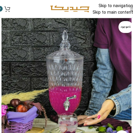
Skip to navigation
0
Skip to main content
ناموجود