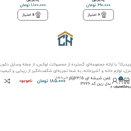
۶۹۰،۰۰۰
تومان
۱،۱۰۰،۰۰۰
تومان
6
امتیاز
11
امتیاز
یدیکا” با ارائه مجموعه‌ای گسترده از محصولات لوکس، از جمله وسایل دکور
نزل، لوازم خانه و آشپزخانه، به شما تجربه‌ای شگفت‌انگیز از زیبایی و کیفیت
ارائه می‌دهد.
کلمن شیشه ای 3/5 لیتر
0
۱۸۵،۰۰۰
تومان
ناموجود
مدل رین کد 3226
روشگاه
سبد خرید
حساب من
درباره ما
سوالات متداول
حریم خصوصی
قوانین و مقررات
نحوه خرید
تماس با ما
حقوق تمامی مطالب و تصاویر برای
فروشگاه چیدیکا
محفوظ است. طراحی و