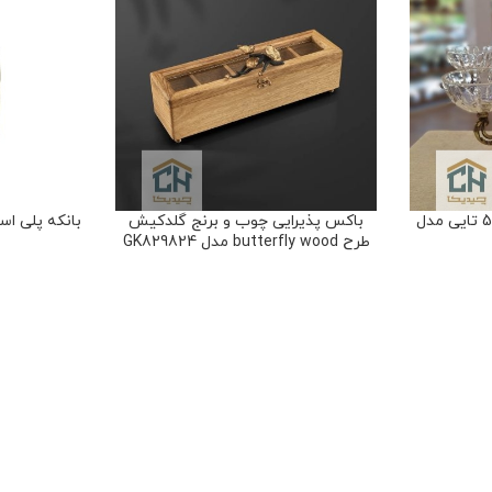
اردو خوری کریستال و برنج 5 تایی مدل
باکس پذیرایی چوب و برنج گلدکیش
بانکه پلی ا
طرح butterfly wood مدل GK829824
اکسسوری
,
جعبه تیبگ
ملزوم
۸،۶۵۰،۰۰۰
تومان
۰
86
امتیاز