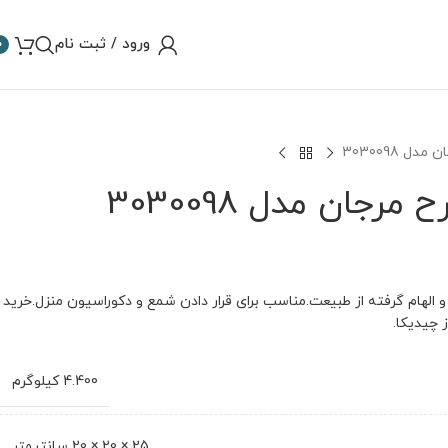
ورود / ثبت نام
0
 3030098
جان مدل 3030098
طرح مرجان مدل 3030098،با طراحی با شکوه و الهام گرفته از طبیعت.مناسب برای قرار دادن شمع و دکوراسیون منزل.خرید
ز چیدیکا.
4.400 کیلوگرم
25 × 20 × 20 سانتیمتر