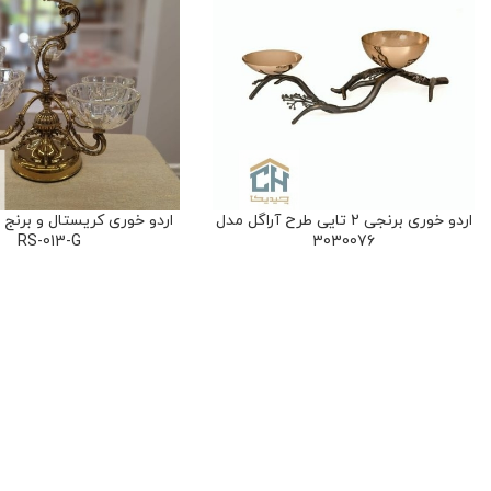
اردو خوری برنجی 2 تایی طرح آراگل مدل
RS-013-G
3030076
ظروف دکوری
ظروف دکوری
۷،۸۰۰،۰۰۰
تومان
۱۸،۰۰۰،۰۰۰
تومان
78
امتیاز
180
امتیاز