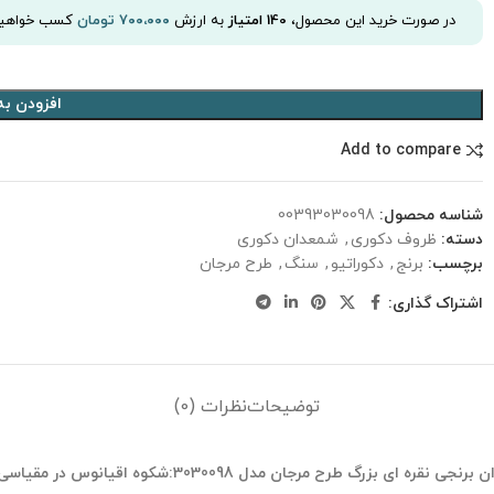
در صورت خرید این محصول،
140
امتیاز
به ارزش
۷۰۰،۰۰۰
تومان
کسب خواهید
افزودن به
Add to compare
شناسه محصول:
00393030098
دسته:
ظروف دکوری
,
شمعدان دکوری
برچسب:
برنج
,
دکوراتیو
,
سنگ
,
طرح مرجان
اشتراک گذاری:
توضیحات
نظرات (0)
جی نقره ای بزرگ طرح مرجان مدل 3030098:شکوه اقیانوس در مقیاسی بزرگ