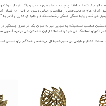
 بزرگ طرح مرجان مدل 3030098،با طراحی با شکوه و الهام گرفته از ساختار پیچیده مرجان‌ های دریایی
 شاخه‌ های مرجانی،حسی از عظمت و زیبایی دنیای زیر آب را به فضای شما می
یل می ‌کند و پایه سنگی مشکی رنگ،استحکام و جلوه‌ ای مدرن و فاخر به آ
 دلنشین مناسب است،بلکه به تنهایی نیز به عنوان یک اثر هنری چشمگیر در 
 عناصر دکوری هماهنگ می ‌شود.با استفاده از این شمعدان،می ‌توانید فضایی