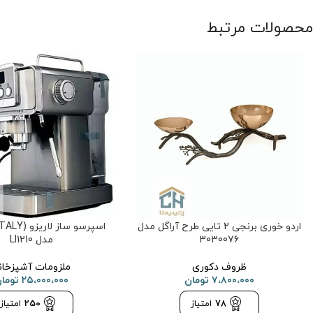
محصولات مرتبط
اردو خوری برنجی 2 تایی طرح آراگل مدل
3030076
مدل LI1210
ظروف دکوری
ملزومات آشپزخان
۷،۸۰۰،۰۰۰
تومان
۲۵،۰۰۰،۰۰۰
توما
78
امتیاز
250
امتیاز