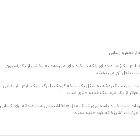
 از نظم و زیبایی
.
رح ترک)،هر ماده ‌ای را که در خود جای می ‌دهد به بخشی از دکوراسیون
ویات داخل آن می ‌بخشد.
ست.این دستگیره،که به شکل یک شاخه کوچک با برگ و یک طرح انار طلایی
ل،فراتر از یک ظرف،یک قطعه هنری است.
این محصول که بخشی از خانواده پاسماوری گلدکیش است،به عنوان یک بانکه شیشه ای دکوری،گزینه ‌ای ایده ‌آل برای نگهداری چای،شکر،قهوه و انواع حبوبات است.خرید پاسماوری شیک مدل Ruby،انتخابی هوشمندانه برای کسانی
ن جزئیات آشپزخانه خود هدیه دهید.