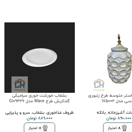
 استر متوسط طرح زنبوری
بشقاب خورشت خوری سرامیکی
ی مدل 175002
گلدکیش طرح Wave مدل G109326
ات آشپزخانه
,
بانکه
ظروف غذاخوری
,
بشقاب
,
سرو و پذیرایی
۸۹۰،۰۰۰
تومان
۸۸۹،۰۰۰
تومان
8
امتیاز
8
امتیاز