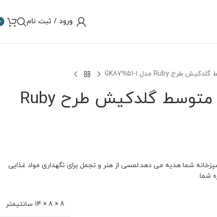
ورود / ثبت نام
0
Ruby مدل GK879151-1
پاسماوری استیل و برنج مکعبی متوسط گلدکیش طرح Ruby
شپزخانه شما هدیه می ‌دهد.لمسی از هنر و تجمل برای نگهداری مواد غذایی
ه شما.
8 × 8 × 14 سانتیمتر