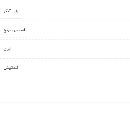
بلور آبگز
استیل
,
برنج
ایران
گلدکیش