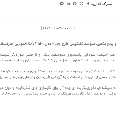
اشتراک گذاری:
توضیحات
نظرات (0)
و برنج مکعبی متوسط گلدکیش طرح
Ruby
مدل
GK879151-1
،توازنی هنرمندانه
ر آمیخته شود.این پاسماوری متوسط،با بدنه ‌ای از جنس بلور آبگز(شیشه ط
ظریف و هنری روی شیشه،نور را به زیبایی شکسته و جلوه ‌ای رویایی به محت
چکشی با درخشش مدرن خود،تضادی جذاب با دستگیره‌ی برنجی ایجاد کرده ا
و حسی از طبیعت و اصالت را به آن می ‌افزاید.این پاسماوری برنج و استی
کس و در عین حال کاربردی هستند.با این پاسماوری،زیبایی را به ساده ‌تری