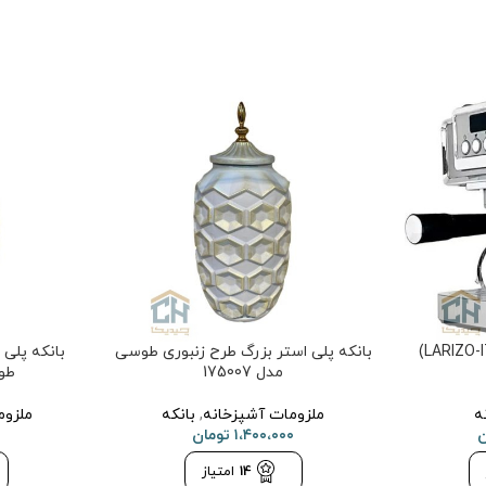
اسپرسو ساز لاریزو (LARIZO-ITALY)
بانکه پلی استر بزرگ طرح زنبوری طوسی
بانکه پلی
مدل 175007
طوس
ه
ملزومات آشپزخانه
,
بانکه
ملزوم
ن
۱،۴۰۰،۰۰۰
تومان
14
امتیاز