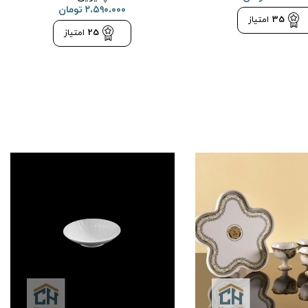
۲،۵۹۰،۰۰۰
تومان
35
امتیاز
25
امتیاز