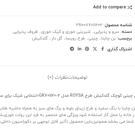
Add to compare
شناسه محصول:
6910087011202
دسته:
سرو و پذیرایی
,
شیرینی خوری و کیک خوری
,
ظروف پذیرایی
برچسب:
بن چاینا
,
چینی
,
طرح رویسا
,
گل دار
,
گلدکیش
اشتراک گذاری:
توضیحات
نظرات (0)
 چینی کوچک گلدکیش طرح
ROYSA
مدل
GK701120-2
؛انتخابی شیک برای س
نی کوچک گلدکیش طرح ROYSA مدل GK701120-2،از چینی بن چاینا با رنگ سفید و طرح زیبای بلوط و برگ ‌ها
در خانه یا محل کار استفاده شود.ویژگی ‌های منحصر به فرد این رولت خور
شما می ‌بخشد.همچنین،این محصول تأثیر قابل توجهی بر دکوراسیون داخلی خ