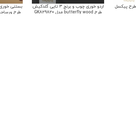
 طرح پیکسل
اردو خوری چوب و برنج 3 تایی گلدکیش
طرح butterfly wood مدل GK829820
طرح ورساچه فیر
ی
,
سرو و
ظروف غذاخوری
,
اردوخوری
,
سرو و
ظروف پذیر
پذیرایی
۸،۹۸۰،۰۰۰
تومان
۰
89
امتیاز
سوالات متداول
قوانین و مقررات
تماس با ما
یاده سازی توسط
کیاس