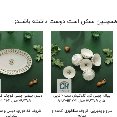
همچنین ممکن است دوست داشته باشید;
پیاله چینی گرد گلدکیش ست 6 تایی
دیس بیضی چینی کوچک گل
طرح ROYSA مدل GK701137-2
ROYSA مدل GK701141-2
سرو و پذیرایی
,
ظروف غذاخوری
,
کاسه و
ظروف غذاخوری
,
دیس و سی
پیاله
پذیرایی