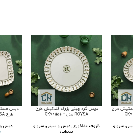
دکیش طرح
دیس گرد چینی بزرگ گلدکیش طرح
دیس مستط
ROYSA مدل GK701151-2
طرح ROYSA مدل GK701132-2
نی
,
سرو و
ظروف غذاخوری
,
دیس و سینی
,
سرو و
دیس و 
پذیرایی
۰