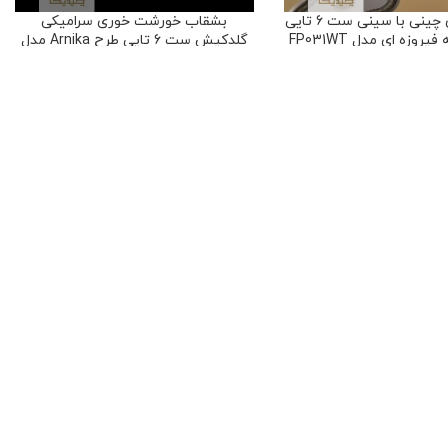
بستنی خوری چینی با سینی ست 6 تایی
بشقاب خورشت خوری سرامیکی
وزه ای مدل FP031WT
گلدکیش ست 6 تایی طرح Arnika مدل
GK801119
ایی
,
بستنی خوری
,
سرو و
پذیرایی
ظروف غذاخوری
,
بشقاب
,
سرو و پذیرایی
۴،۵۰۰،۰۰
تومان
۳،۹۹۰،۰۰۰
تومان
45
امتیاز
39
امتیاز