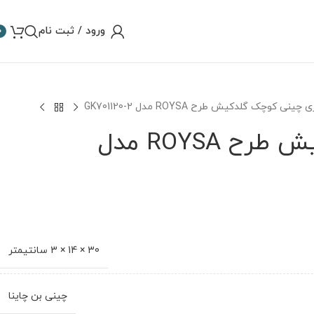
ورود / ثبت نام
0
نی کوچک گلدکیش طرح ROYSA مدل GK701120-2
رولت خوری چینی کوچک گلدکیش طرح ROYSA مدل
30 × 14 × 3 سانتیمتر
چینی بن چاینا