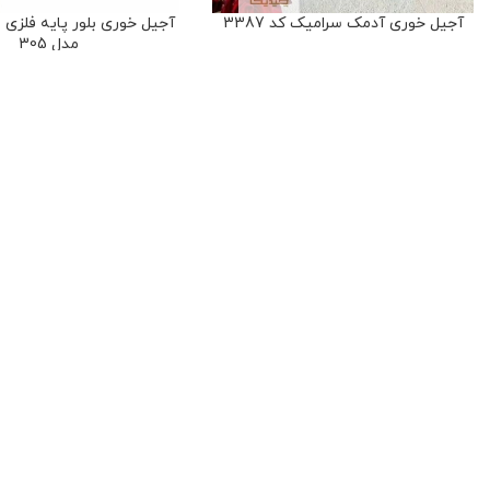
آجیل خوری آدمک سرامیک کد 3387
آجیل خوری بلور پایه فلزی
مدل 305
ظروف پذیرایی
,
آجیل خوری
,
سرو و
پذیرایی
ظروف پذیرایی
,
آجیل خور
۵،۳۰۰،۰۰۰
تومان
پذیرایی
۹۰۰،۰۰۰
تومان
53
امتیاز
9
امتیاز
درباره ما
حریم خصوصی
نحوه خرید
چیدیکا” با ارائه مجموعه‌ای گسترده از
حصولات لوکس، از جمله وسایل دکوری
منزل، لوازم خانه و آشپزخانه، به شما
ربه‌ای شگفت‌انگیز از زیبایی و کیفیت
حقوق تمامی مطالب و تصاویر برای
فروشگاه چیدیکا
محفوظ است. طراحی و پ
ارائه می‌دهد.