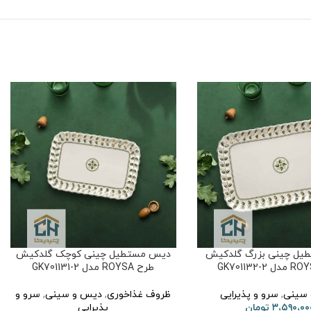
یل چینی بزرگ گلدکیش
دیس مستطیل چینی کوچک گلدکیش
طرح ROYSA مدل GK701131-2
سینی
,
سرو و پذیرایی
ظروف غذاخوری
,
دیس و سینی
,
سرو و
۳،۵۹۰،۰۰
تومان
پذیرایی