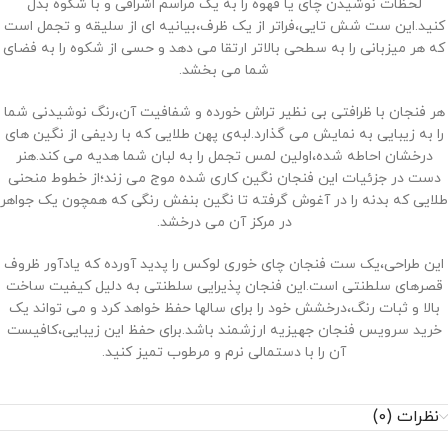
لحظات نوشیدن چای یا قهوه را به یک مراسم اشرافی و با شکوه بدل
کنید.این ست شش‌ تایی،فراتر از یک ظرف،بیانیه ‌ای از سلیقه و تجمل است
که هر میزبانی را به سطحی بالاتر ارتقا می ‌دهد و حسی از شکوه را به فضای
شما می‌ بخشد.
هر فنجان با ظرافتی بی ‌نظیر تراش خورده و شفافیت آن،رنگ نوشیدنی شما
را به زیبایی به نمایش می ‌گذارد.لبه‌ی پهن طلایی که با ردیفی از نگین ‌های
درخشان احاطه شده،اولین لمس تجمل را به لبان شما هدیه می‌ کند.هنر
دست در جزئیات این فنجان نگین کاری شده موج می ‌زند؛از خطوط منحنی
طلایی که بدنه را در آغوش گرفته تا نگین بنفش رنگی که همچون یک جواهر
در مرکز آن می‌ درخشد.
این طراحی،یک ست فنجان چای خوری لوکس را پدید آورده که یادآور ظروف
قصرهای سلطنتی است.این فنجان پذیرایی سلطنتی به دلیل کیفیت ساخت
بالا و ثبات رنگ،درخشش خود را برای سالها حفظ خواهد کرد و می ‌تواند یک
خرید سرویس فنجان جهیزیه ارزشمند باشد.برای حفظ این زیبایی،کافیست
آن را با دستمالی نرم و مرطوب تمیز کنید.
نظرات (0)