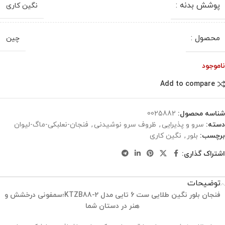
پوشش بدنه :
نگین کاری
محصول :
چین
ناموجود
Add to compare
شناسه محصول:
0025882
دسته:
سرو و پذیرایی
,
ظروف سرو نوشیدنی
,
فنجان-نعلبکی-ماگ-لیوان
برچسب:
بلور
,
نگین کاری
اشتراک گذاری:
توضیحات
فنجان بلور نگین طلایی ست 6 تایی مدل
KTZB88-2
؛سمفونی درخشش و
هنر در دستان شما