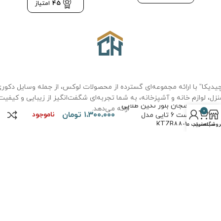
45
امتیاز
یدیکا” با ارائه مجموعه‌ای گسترده از محصولات لوکس، از جمله وسایل دکور
نزل، لوازم خانه و آشپزخانه، به شما تجربه‌ای شگفت‌انگیز از زیبایی و کیفیت
فنجان بلور نگین طلایی
ارائه می‌دهد.
0
۱،۳۰۰،۰۰۰
تومان
ناموجود
ست 6 تایی مدل
KTZB88-2
روشگاه
سبد خرید
حساب من
درباره ما
سوالات متداول
حریم خصوصی
قوانین و مقررات
نحوه خرید
تماس با ما
حقوق تمامی مطالب و تصاویر برای
فروشگاه چیدیکا
محفوظ است. طراحی و
پیاده سازی توسط
کیاس