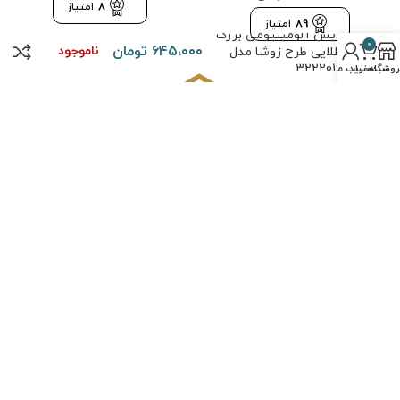
8
امتیاز
89
امتیاز
دیس آلومینیومی بزرگ
0
۶۴۵،۰۰۰
تومان
ناموجود
طلایی طرح زوشا مدل
3222019
روشگاه
سبد خرید
حساب من
یدیکا” با ارائه مجموعه‌ای گسترده از محصولات لوکس، از جمله وسایل دکور
نزل، لوازم خانه و آشپزخانه، به شما تجربه‌ای شگفت‌انگیز از زیبایی و کیفیت
ارائه می‌دهد.
درباره ما
سوالات متداول
حریم خصوصی
قوانین و مقررات
نحوه خرید
تماس با ما
حقوق تمامی مطالب و تصاویر برای
فروشگاه چیدیکا
محفوظ است. طراحی و
پیاده سازی توسط
کیاس