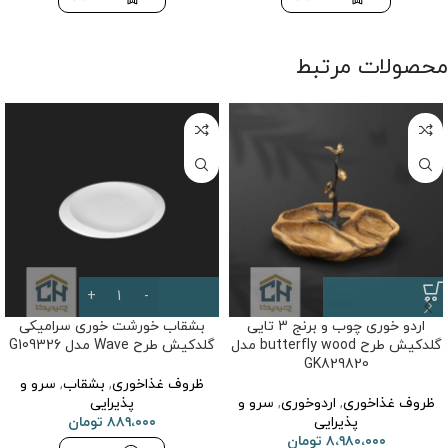
محصولات مرتبط
اردو خوری چوب و برنج 3 تایی
بشقاب خورشت خوری سرامیکی
گلدکیش طرح butterfly wood مدل
گلدکیش طرح Wave مدل G109326
GK829820
ظروف غذاخوری
,
بشقاب
,
سرو و
ظروف غذاخوری
,
اردوخوری
,
سرو و
پذیرایی
پذیرایی
۸۸۹،۰۰۰
تومان
۸،۹۸۰،۰۰۰
تومان