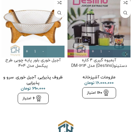
آبمیوه گیری 4 کاره
آجیل خوری بلور پایه چوبی طرح
دستینو(Destino) مدل DM-1214
پیکسل مدل 404
ملزومات آشپزخانه
ظروف پذیرایی
,
آجیل خوری
,
سرو و
۱۶،۰۰۰،۰۰۰
تومان
پذیرایی
۶۹۰،۰۰۰
تومان
160
امتیاز
6
امتیاز