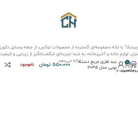
یدیکا” با ارائه مجموعه‌ای گسترده از محصولات لوکس، از جمله وسایل دکور
نزل، لوازم خانه و آشپزخانه، به شما تجربه‌ای شگفت‌انگیز از زیبایی و کیفیت
ارائه می‌دهد.
سبد فلزی مربع دسته
0
۵۵۰،۰۰۰
تومان
ناموجود
چوبی مدل 2035
روشگاه
سبد خرید
حساب من
درباره ما
سوالات متداول
حریم خصوصی
قوانین و مقررات
نحوه خرید
تماس با ما
حقوق تمامی مطالب و تصاویر برای
فروشگاه چیدیکا
محفوظ است. طراحی و
پیاده سازی توسط
کیاس