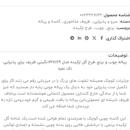
شناسه محصول:
0023228169
دسته:
سرو و پذیرایی
,
ظروف غذاخوری
,
کاسه و پیاله
برچسب:
برنج
,
چوب
,
طرح ارکیده
اشتراک گذاری:
توضیحات
پیاله چوب و برنج طرح گل ارکیده مدل 228169؛نگینی ظریف برای پذیرایی
تک ‌نفره
جزئیات کوچک همیشه تفاوت ‌های بزرگ را در میزبانی رقم می ‌زنند.اگر برای
تکمیل ست پذیرایی خود به دنبال یک پیاله چوبی پایه دار هستید که میز
شما را از سادگی خارج کند،این محصول انتخابی هوشمندانه است.برخلاف
ظروف شیشه‌ ای معمولی،این پیاله با بافت طبیعی و گرم خود،روحی تازه به
چیدمان شما اضافه می ‌کند.
این کاسه چوبی کوچک با هنرمندی تمام طراحی شده است.یک شاخه گل
ارکیده برنجی با درخشش طلایی روی بدنه چوبی نشسته و تضادی لوکس