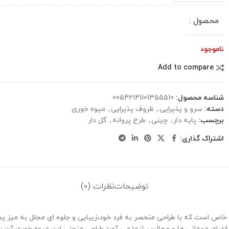
محصول :
ناموجود
Add to compare
شناسه محصول:
00542141101355510
دسته:
سرو و پذیرایی
,
ظروف پذیرایی
,
میوه خوری
برچسب:
پایه دار
,
چینی
,
طرح پروانه
,
گل دار
اشتراک گذاری:
توضیحات
نظرات (0)
حنی طرح پروانه آبی مدل R-55510 یک ظرف لوکس و خاص است که با طراحی منحصر به فرد خود،زیبایی و 
ای مهمانی ‌ها و مجالس شما می‌ آورد.طراحی منحنی این میوه خوری،آن را از 