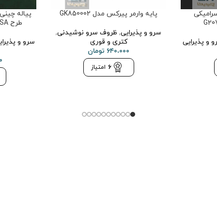
رامیکی
پایه وارمر پیرکس مدل GK850002
طرح ROYSA مدل GK701137-2
سرو و پذیرایی
,
ظروف سرو نوشیدنی
,
و و پذیرایی
کتری و قوری
سرو و پذیرای
۶۴۰،۰۰۰
تومان
۰
6
امتیاز
سوالات متداول
قوانین و مقررات
تماس با ما