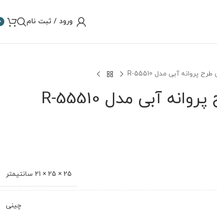
ورود / ثبت نام
0
 پروانه آبی مدل R-55510
نه آبی مدل R-55510
25 × 25 × 21 سانتیمتر
چینی