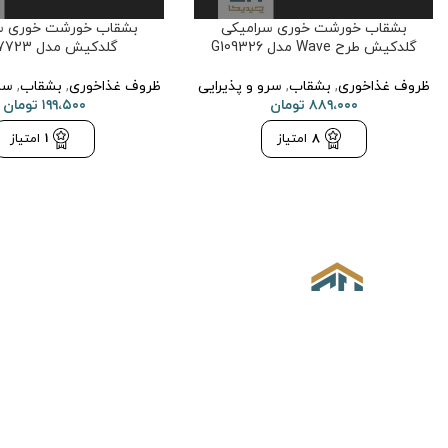
بشقاب خورشت خوری سرامیکی
بشقاب خورشت خوری س
گلدکیش طرح Wave مدل G109326
گلدکیش مدل G207723
ظروف غذاخوری
,
بشقاب
,
سرو و پذیرایی
ظروف غذاخوری
,
بشقاب
,
سر
۸۸۹،۰۰۰
تومان
۱۹۹،۵۰۰
تومان
8
امتیاز
1
امتیاز
درباره ما
حریم خصوصی
نحوه خرید
چیدیکا” با ارائه مجموعه‌ای گسترده از
حصولات لوکس، از جمله وسایل دکوری
منزل، لوازم خانه و آشپزخانه، به شما
ربه‌ای شگفت‌انگیز از زیبایی و کیفیت