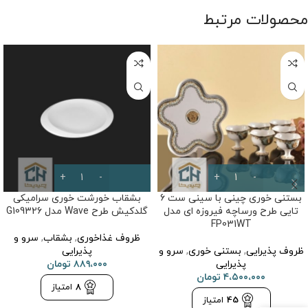
محصولات مرتبط
بستنی خوری چینی با سینی ست 6
بشقاب خورشت خوری سرامیکی
تایی طرح ورساچه فیروزه ای مدل
گلدکیش طرح Wave مدل G109326
FP031WT
ظروف غذاخوری
,
بشقاب
,
سرو و
ظروف پذیرایی
,
بستنی خوری
,
سرو و
پذیرایی
پذیرایی
۸۸۹،۰۰۰
تومان
۴،۵۰۰،۰۰۰
تومان
8
امتیاز
45
امتیاز