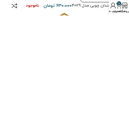
0
۶۳۰،۰۰۰
تومان
ناموجود
قندان چوبی مدل 4029
روشگاه
سبد خرید
حساب من
یدیکا” با ارائه مجموعه‌ای گسترده از محصولات لوکس، از جمله وسایل دکور
نزل، لوازم خانه و آشپزخانه، به شما تجربه‌ای شگفت‌انگیز از زیبایی و کیفیت
ارائه می‌دهد.
درباره ما
سوالات متداول
حریم خصوصی
قوانین و مقررات
نحوه خرید
تماس با ما
حقوق تمامی مطالب و تصاویر برای
فروشگاه چیدیکا
محفوظ است. طراحی و
پیاده سازی توسط
کیاس