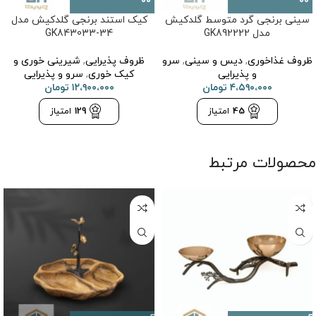
سینی برنجی گرد متوسط گلدکیش
کیک استند برنجی گلدکیش مدل
مدل GK892222
GK843033-34
ظروف غذاخوری
,
دیس و سینی
,
سرو
ظروف پذیرایی
,
شیرینی خوری و
و پذیرایی
کیک خوری
,
سرو و پذیرایی
۴،۵۹۰،۰۰۰
تومان
۱۲،۹۰۰،۰۰۰
تومان
45
امتیاز
129
امتیاز
محصولات مرتبط