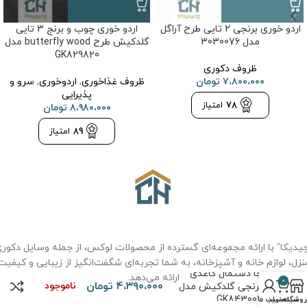
اردو خوری برنجی 2 تایی طرح آراگل
اردو خوری چوب و برنج 3 تایی
مدل 3030076
گلدکیش طرح butterfly wood مدل
GK829820
ظروف دکوری
۷،۸۰۰،۰۰۰
تومان
ظروف غذاخوری
,
اردوخوری
,
سرو و
پذیرایی
78
امتیاز
۸،۹۸۰،۰۰۰
تومان
89
امتیاز
یدیکا” با ارائه مجموعه‌ای گسترده از محصولات لوکس، از جمله وسایل دکور
نزل، لوازم خانه و آشپزخانه، به شما تجربه‌ای شگفت‌انگیز از زیبایی و کیفیت
جا دستمال کاغذی
ارائه می‌دهد.
0
۴،۳۹۰،۰۰۰
تومان
ناموجود
برنجی گلدکیش مدل
GK843002
روشگاه
سبد خرید
حساب من