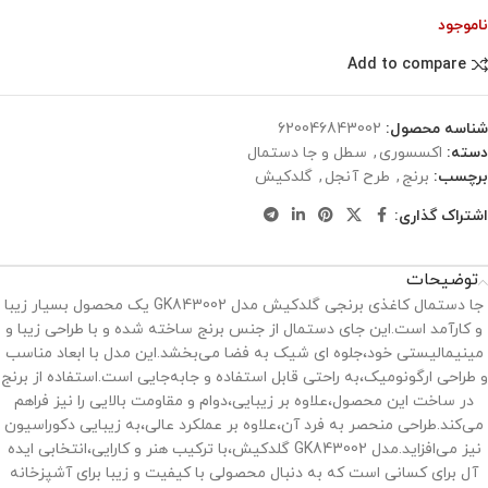
ناموجود
Add to compare
شناسه محصول:
620046843002
دسته:
اکسسوری
,
سطل و جا دستمال
برچسب:
برنج
,
طرح آنجل
,
گلدکیش
اشتراک گذاری:
توضیحات
جا دستمال کاغذی برنجی گلدکیش مدل GK843002 یک محصول بسیار زیبا
و کارآمد است.این جای دستمال از جنس برنج ساخته شده و با طراحی زیبا و
مینیمالیستی خود،جلوه‌ ای شیک به فضا می‌بخشد.این مدل با ابعاد مناسب
و طراحی ارگونومیک،به راحتی قابل استفاده و جابه‌جایی است.استفاده از برنج
در ساخت این محصول،علاوه بر زیبایی،دوام و مقاومت بالایی را نیز فراهم
می‌کند.طراحی منحصر به فرد آن،علاوه بر عملکرد عالی،به زیبایی دکوراسیون
نیز می‌افزاید.مدل GK843002 گلدکیش،با ترکیب هنر و کارایی،انتخابی ایده
‌آل برای کسانی است که به دنبال محصولی با کیفیت و زیبا برای آشپزخانه