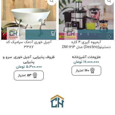
آبمیوه گیری 4 کاره
آجیل خوری آدمک سرامیک کد
دستینو(Destino) مدل DM-1214
3387
ملزومات آشپزخانه
ظروف پذیرایی
,
آجیل خوری
,
سرو و
۱۶،۰۰۰،۰۰۰
تومان
پذیرایی
۵،۳۰۰،۰۰۰
تومان
160
امتیاز
53
امتیاز