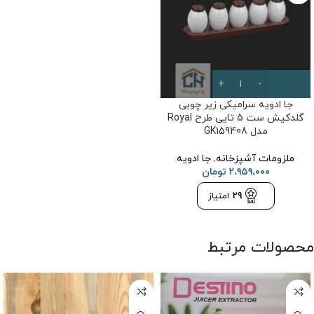
جا ادویه سرامیکی زیر چوبی
گلدکیش ست 5 تایی طرح Royal
مدل GK159408
ملزومات آشپزخانه
,
جا ادویه
۲،۹۵۹،۰۰۰
تومان
29
امتیاز
محصولات مرتبط