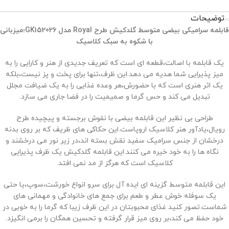
توضیحات
قابلمه سرامیکی بیضی متوسط گلدکیش طرح
Royal
مدل
GK152026
؛میزبانی
با شکوه به سبک کلاسیک
یک قابلمه با اصالت،قطعه ‌ای است که تعریف جدیدی از هنر و کارایی را به
میز پذیرایی شما هدیه می ‌دهد.این ظرف،تنها برای پخت و پز نیست،بلکه
یک اثر هنری است که با حضورش،هر وعده غذایی را به یک ضیافت مجلل
تبدیل می ‌کند و حس گرما و صمیمیت را در فضا جاری می ‌سازد.
طراحی بی ‌نظیر این قابلمه بیضی با نقوش برجسته و پیچیده طرح
رویال،یادآور هنر کلاسیک اروپاست.این حکاکی ‌های ظریف که بر روی بدنه
درخشان از جنس سرامیک سفید نقش بسته ‌اند،در زیر نور می ‌درخشند و
نگاه ‌ها را به خود خیره می ‌کنند.این قابلمه گلدکیش یک ظرف پذیرایی
کلاسیک است که هرگز از مد نمی ‌افتد.
این قابلمه متوسط گزینه‌ ای ایده‌ آل برای سرو انواع خورشت،سوپ،یا حتی
یک سوفله خوش‌ عطر و طعم برای جمع ‌های خانوادگی و مهمانی ‌های
شماست.تصور کنید غذای محبوبتان در این ظرف زیبا که گرما را به خوبی در
خود حفظ می ‌کند،بر روی میز قرار گرفته و تحسین همگان را برمی ‌انگیزد.