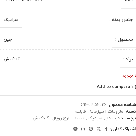
ابعاد
26 × 16 × 12 سانتیمتر
جنس بدنه :
سرامیک
محصول :
چین
برند :
گلدکیش
ناموجود
Add to compare
شناسه محصول:
691004152026
دسته:
ملزومات آشپزخانه
,
قابلمه
برچسب:
درب دار
,
سرامیک
,
سفید
,
طرح رویال
,
گلدکیش
اشتراک گذاری: