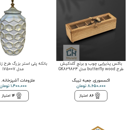
باکس پذیرایی چوب و برنج گلدکیش
بانکه پلی استر بزرگ طرح ز
طرح butterfly wood مدل GK829824
مدل 175007
اکسسوری
,
جعبه تیبگ
ملزومات آشپزخانه
,
ب
۸،۶۵۰،۰۰۰
تومان
۱،۴۰۰،۰۰۰
تومان
86
امتیاز
14
امتیاز