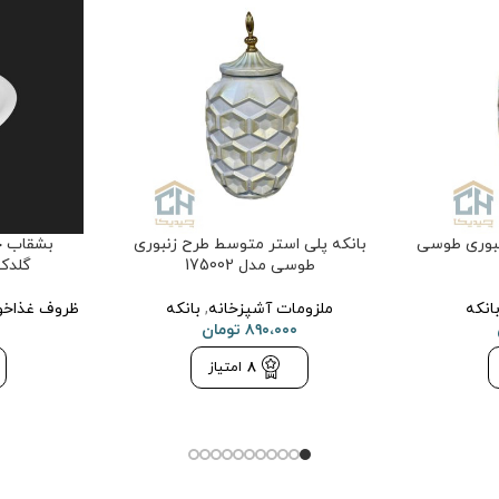
نبوری طوسی
بانکه پلی استر متوسط طرح زنبوری
بشقاب خ
طوسی مدل 175002
گلدکیش
انکه
ملزومات آشپزخانه
,
بانکه
ظروف غذاخو
۸۹۰،۰۰۰
تومان
8
امتیاز