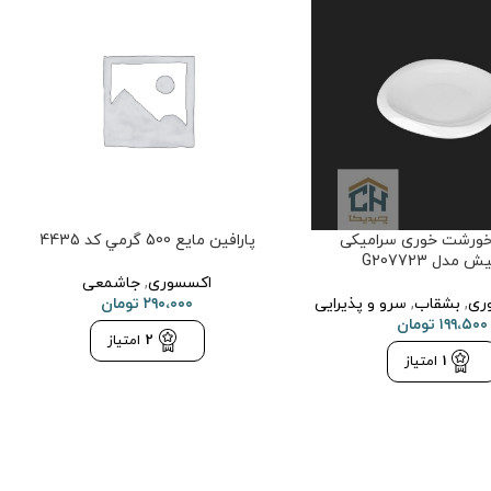
ورشت خوری سرامیکی
پارافين مايع 500 گرمي کد 4435
 مدل G207723
اکسسوری
,
جاشمعی
ری
,
بشقاب
,
سرو و پذیرایی
۲۹۰،۰۰۰
تومان
۱۹۹،۵۰۰
تومان
2
امتیاز
1
امتیاز