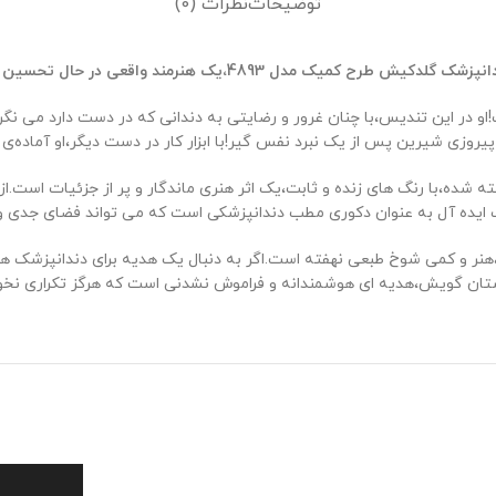
توضیحات
نظرات (0)
کیش طرح کمیک مدل 4893،یک هنرمند واقعی در حال تحسین شاهکارش
او در این تندیس،با چنان غرور و رضایتی به دندانی که در دست دارد می ‌ن
وزی شیرین پس از یک نبرد نفس‌ گیر!با ابزار کار در دست دیگر،او آماده‌ی
ه شده،با رنگ ‌های زنده و ثابت،یک اثر هنری ماندگار و پر از جزئیات است.
ه ‌آل به عنوان دکوری مطب دندانپزشکی است که می ‌تواند فضای جدی و گا
نر و کمی شوخ‌ طبعی نهفته است.اگر به دنبال یک هدیه برای دندانپزشک هس
استان ‌گویش،هدیه ‌ای هوشمندانه و فراموش ‌نشدنی است که هرگز تکراری نخو