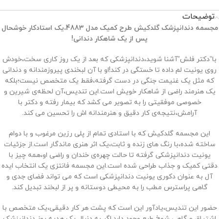
توضیحات
مجسمه دندانپزشک گلدکیش طرح کمیک مدل 4883،یک استادکار خوشحال
پس از یک شاهکار دندانی
!
با”دکتر فلش”آشنا شوید،دندانپزشکی که بعد از یک روز کاری سخت،خودش
روی یونیت لم داده تا خستگی در کند!او با آن لبخندی پیروزمندانه و دندانی
که مثل یک غنیمت جنگی در دست گرفته،فقط یک متخصص نیست؛بلکه
یک هنرمند راضی از شاهکار خویش است.این تندیس،آن لحظه‌ی شیرین و
خصوصی موفقیتی را به تصویر می‌ کشد که بیمار رفته و دکتر با
آرامش،نتیجه‌ی کار دقیق و هنرمندانه ‌اش را تحسین می ‌کند.
این مجسمه گلدکیش که با استادی تمام از پلی رزین مرغوب و با دوام
ساخته شده،با رنگ‌ های زنده و ثابت،یک اثر هنری ماندگار است.از جزئیات
یونیت دندانپزشکی گرفته تا حالت چهره‌ی خندان و راضی او،همه چیز با
دقتی کمیک و جذاب طراحی شده است.این مجسمه فانتزی یک انتخاب ایده
‌آل به عنوان دکوری یونیت دندانپزشکی است که می ‌تواند فضای جدی و
گاهی پراسترس مطب را به محیطی دوستانه و پر از لبخند تبدیل کند.
حضور این تندیس،یادآور این است که پشت هر کار دقیقی،یک متخصص با
اشتیاق و گاهی شوخ ‌طبع وجود دارد.اگر به دنبال یک هدیه روز دندانپزشک