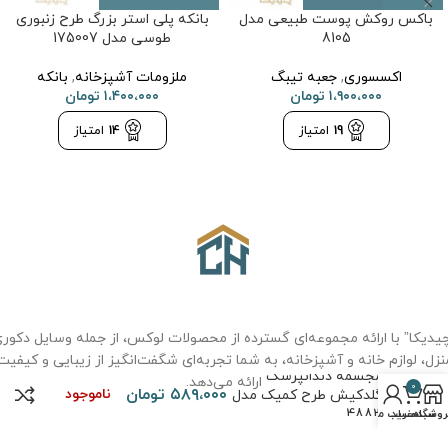
باکس روکش پوست طبیعی مدل
بانکه پلی استر بزرگ طرح زنبوری
8105
طوسی مدل 175007
اکسسوری
,
جعبه تیبگ
ملزومات آشپزخانه
,
بانکه
۱،۹۰۰،۰۰۰
تومان
۱،۴۰۰،۰۰۰
تومان
19
امتیاز
14
امتیاز
یدیکا” با ارائه مجموعه‌ای گسترده از محصولات لوکس، از جمله وسایل دکور
نزل، لوازم خانه و آشپزخانه، به شما تجربه‌ای شگفت‌انگیز از زیبایی و کیفیت
مجسمه دندانپزشک
ارائه می‌دهد.
0
۵۸۹،۰۰۰
تومان
ناموجود
گلدکیش طرح کمیک مدل
4883
روشگاه
سبد خرید
حساب من