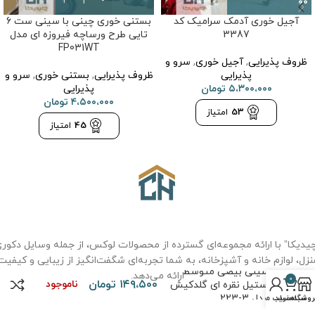
آجیل خوری آدمک سرامیک کد
بستنی خوری چینی با سینی ست 6
3387
تایی طرح ورساچه فیروزه ای مدل
FP031WT
ظروف پذیرایی
,
آجیل خوری
,
سرو و
پذیرایی
ظروف پذیرایی
,
بستنی خوری
,
سرو و
۵،۳۰۰،۰۰۰
تومان
پذیرایی
۴،۵۰۰،۰۰۰
تومان
53
امتیاز
45
امتیاز
یدیکا” با ارائه مجموعه‌ای گسترده از محصولات لوکس، از جمله وسایل دکور
نزل، لوازم خانه و آشپزخانه، به شما تجربه‌ای شگفت‌انگیز از زیبایی و کیفیت
سینی بیضی متوسط
ارائه می‌دهد.
0
۱۴۹،۵۰۰
تومان
ناموجود
استیل نقره ای گلدکیش
مدل 3-223
روشگاه
سبد خرید
حساب من